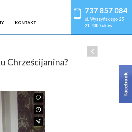
737 857 084
ul. Wyszyńskiego 25
MY
KONTAKT
21-400 Łuków
iu Chrześcijanina?