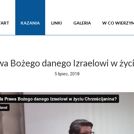
TART
KAZANIA
LINKI
GALERIA
W CO WIERZY
awa Bożego danego Izraelowi w życ
5 lipiec, 2018