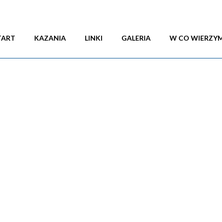
© COPYRIGHT 2026 EWANGELICZNI ŁUKÓW | CREATED BY
SEE-ME
TART
KAZANIA
LINKI
GALERIA
W CO WIERZY