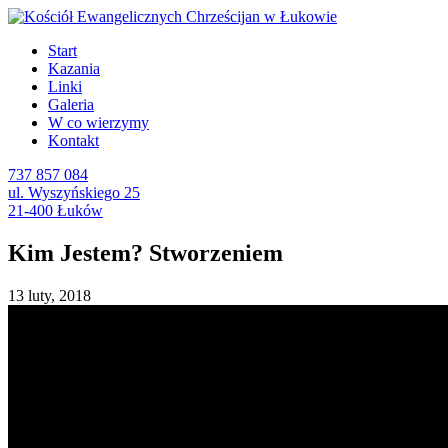
Start
Kazania
Linki
Galeria
W co wierzymy
Kontakt
737 857 084
ul. Wyszyńskiego 25
21-400 Łuków
Kim Jestem? Stworzeniem
13 luty, 2018